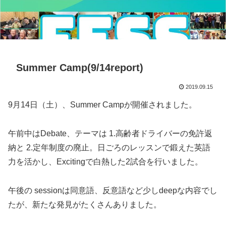
Summer Camp(9/14report)
2019.09.15
9月14日（土）、Summer Campが開催されました。
午前中はDebate、テーマは 1.高齢者ドライバーの免許返
納と 2.定年制度の廃止。日ごろのレッスンで鍛えた英語
力を活かし、Excitingで白熱した2試合を行いました。
午後の sessionは同意語、反意語など少しdeepな内容でし
たが、新たな発見がたくさんありました。