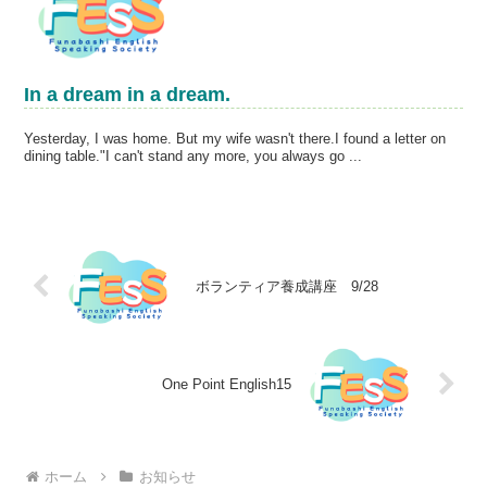
In a dream in a dream.
Yesterday, I was home. But my wife wasn't there.I found a letter on
dining table."I can't stand any more, you always go ...
ボランティア養成講座 9/28
One Point English15
ホーム
お知らせ