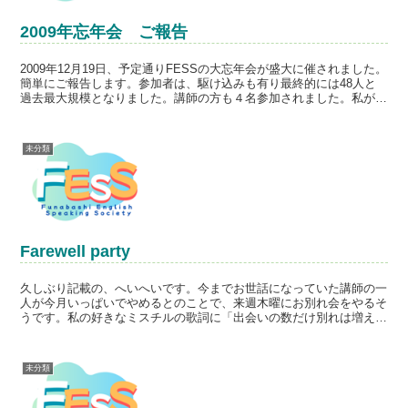
2009年忘年会 ご報告
2009年12月19日、予定通りFESSの大忘年会が盛大に催されました。
簡単にご報告します。参加者は、駆け込みも有り最終的には48人と
過去最大規模となりました。講師の方も４名参加されました。私が忘
年会を楽しみにしているのは、新旧を問わず普段...
未分類
Farewell party
久しぶり記載の、へいへいです。今までお世話になっていた講師の一
人が今月いっぱいでやめるとのことで、来週木曜にお別れ会をやるそ
うです。私の好きなミスチルの歌詞に「出会いの数だけ別れは増え
る それでも希望に胸は震える♪」というのを何かの別れとな...
未分類