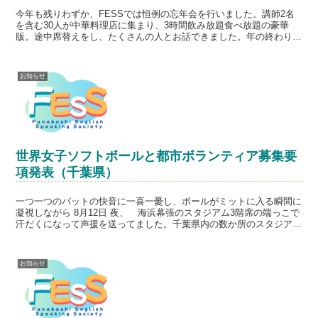
今年も残りわずか、FESSでは恒例の忘年会を行いました。講師2名
を含む30人が中華料理店に集まり、3時間飲み放題食べ放題の豪華
版。途中席替えをし、たくさんの人とお話できました。年の終わりの
運試しということで、スクラッチに挑戦。残念ながら大当...
お知らせ
世界女子ソフトボールと都市ボランティア募集要
項発表（千葉県）
一つ一つのバットの快音に一喜一憂し、ボールがミットに入る瞬間に
凝視しながら 8月12日 夜、 海浜幕張のスタジアム3階席の端っこで
汗だくになって声援を送ってました。千葉県内の数か所のスタジアム
で開催された世界女子ソフトボール選手権にボランテ...
お知らせ