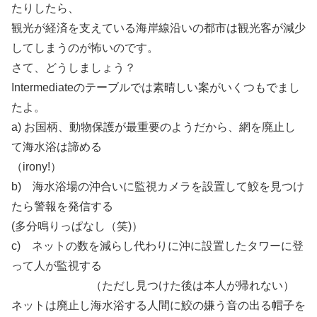
たりしたら、
観光が経済を支えている海岸線沿いの都市は観光客が減少
してしまうのが怖いのです。
さて、どうしましょう？
Intermediateのテーブルでは素晴しい案がいくつもでまし
たよ。
a) お国柄、動物保護が最重要のようだから、網を廃止し
て海水浴は諦める
（irony!）
b) 海水浴場の沖合いに監視カメラを設置して鮫を見つけ
たら警報を発信する
(多分鳴りっぱなし（笑)）
c) ネットの数を減らし代わりに沖に設置したタワーに登
って人が監視する
（ただし見つけた後は本人が帰れない）
ネットは廃止し海水浴する人間に鮫の嫌う音の出る帽子を