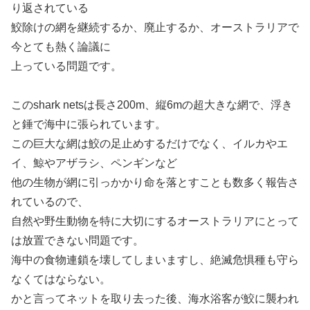
り返されている
鮫除けの網を継続するか、廃止するか、オーストラリアで
今とても熱く論議に
上っている問題です。
このshark netsは長さ200m、縦6mの超大きな網で、浮き
と錘で海中に張られています。
この巨大な網は鮫の足止めするだけでなく、イルカやエ
イ、鯨やアザラシ、ペンギンなど
他の生物が網に引っかかり命を落とすことも数多く報告さ
れているので、
自然や野生動物を特に大切にするオーストラリアにとって
は放置できない問題です。
海中の食物連鎖を壊してしまいますし、絶滅危惧種も守ら
なくてはならない。
かと言ってネットを取り去った後、海水浴客が鮫に襲われ