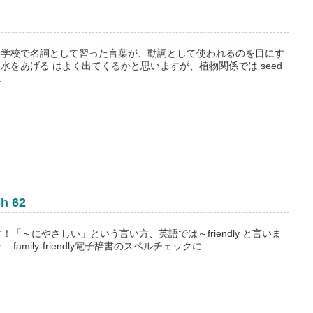
lish です！学校で名詞として習った言葉が、動詞として使われるのを目にす
r 水をあげる はよく出てくるかと思いますが、植物関係では seed
.
sh 62
sh 62です！「～にやさしい」という言い方、英語では～friendly と言いま
endly family-friendly電子辞書のスペルチェックに...