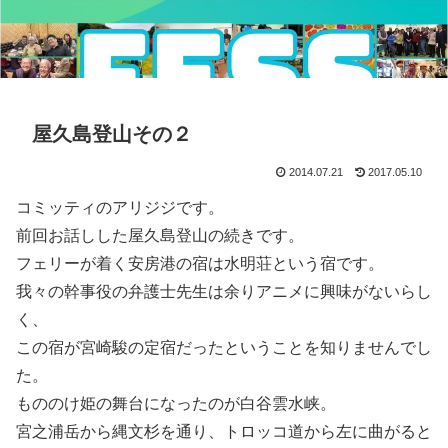
屋久島登山その２
2014.07.21
2017.05.10
コミッティのアリジジです。
前回お話しした屋久島登山の続きです。
フェリーが着く安房港の宿は水明荘という宿です。
我々の幹事役の弁護士先生は余りアニメに興味がないらし
く、
この宿が宮崎駿の定宿だったということを知りませんでし
た。
もののけ姫の舞台になったのが白谷雲水峡。
宮之浦岳から縄文杉を通り、トロッコ道から左に曲がると