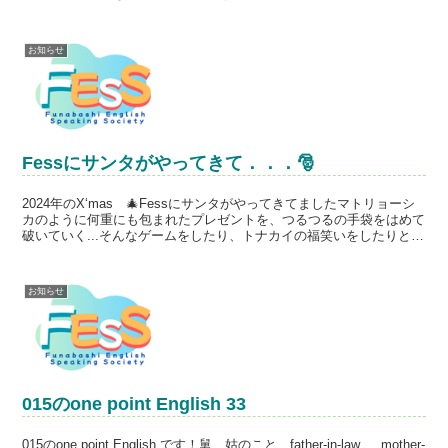
楽しむイベントです。【開催日時】 11月3日...
お知らせ
Fessにサンタがやってきて．．．🎅
2024年のX‘mas 🎄Fessにサンタがやってきてましたマトリョーシ
カのように何重にも包まれたプレゼントを、つるつるの手袋をはめて
破いていく...そんなゲームをしたり、トナカイの福笑いをしたりと
exiting で楽しいレッスンとなりまし...
お知らせ
015のone point English 33
015のone point English です！舅、姑のこと、father-in-law mother-